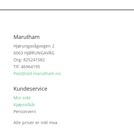
Marutham
Hjørungavågvegen 2
6063 HJØRUNGAVÅG
Org: 825241582
Tlf: 46964195
Post@old.marutham.no
Kundeservice
Min side
Kjøpsvilkår
Personvern
Alle priser er inkl mva