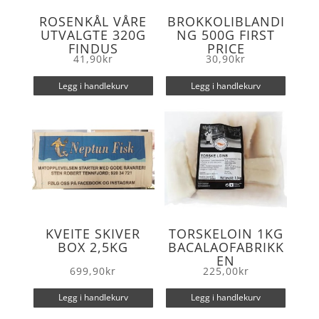
ROSENKÅL VÅRE
BROKKOLIBLANDI
UTVALGTE 320G
NG 500G FIRST
FINDUS
PRICE
41,90
kr
30,90
kr
Legg i handlekurv
Legg i handlekurv
KVEITE SKIVER
TORSKELOIN 1KG
BOX 2,5KG
BACALAOFABRIKK
EN
699,90
kr
225,00
kr
Legg i handlekurv
Legg i handlekurv