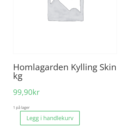
Homlagarden Kylling Skin
kg
99,90
kr
1 på lager
Legg i handlekurv
Homlagarden
Kylling