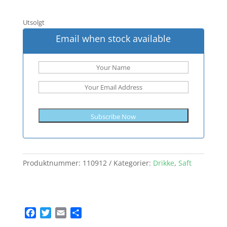
Utsolgt
Email when stock available
Subscribe Now
Produktnummer:
110912
Kategorier:
Drikke
,
Saft
F
T
E
S
a
w
m
h