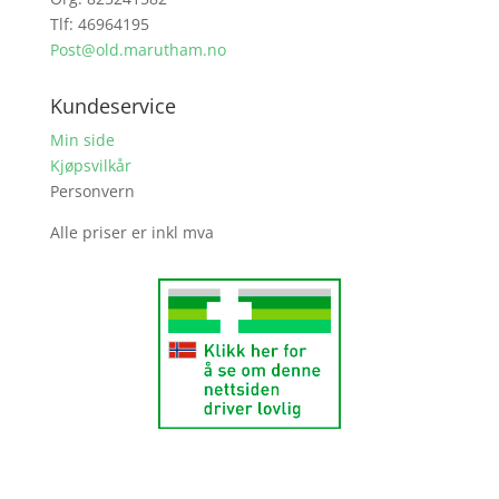
Tlf: 46964195
Post@old.marutham.no
Kundeservice
Min side
Kjøpsvilkår
Personvern
Alle priser er inkl mva