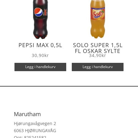
PEPSI MAX 0,5L
SOLO SUPER 1,5L
FL OSKAR SYLTE
30,90
kr
34,90
kr
Legg i handlekurv
Legg i handlekurv
Marutham
Hjørungavågvegen 2
6063 HJØRUNGAVÅG
Org: 825241582