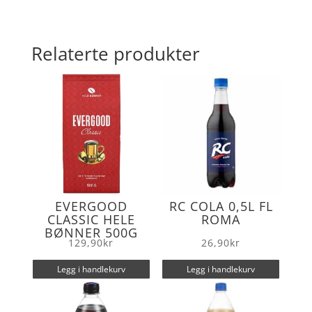
c
i
a
a
e
t
i
r
b
t
l
e
Relaterte produkter
o
e
o
r
k
EVERGOOD
RC COLA 0,5L FL
CLASSIC HELE
ROMA
BØNNER 500G
129,90
kr
26,90
kr
Legg i handlekurv
Legg i handlekurv