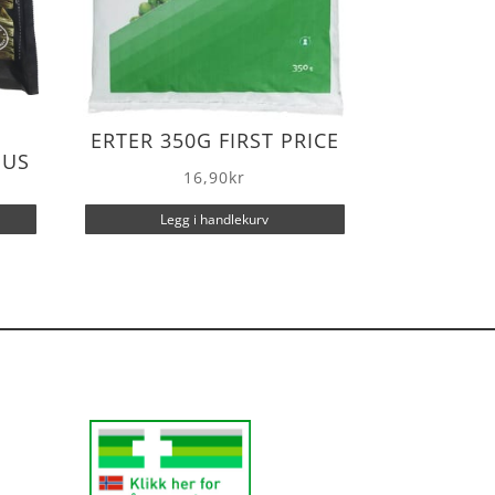
ERTER 350G FIRST PRICE
DUS
16,90
kr
Legg i handlekurv