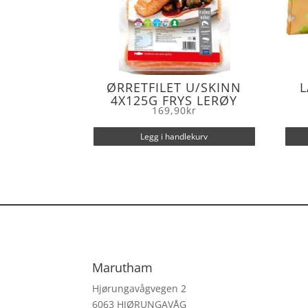
ØRRETFILET U/SKINN
4X125G FRYS LERØY
169,90
kr
Legg i handlekurv
Marutham
Hjørungavågvegen 2
6063 HJØRUNGAVÅG