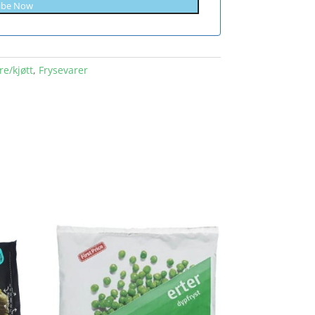
ibe Now
re/kjøtt
,
Frysevarer