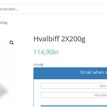
X200g
Hvalbiff 2X200g
114,90
kr
Utsolgt
Email when s