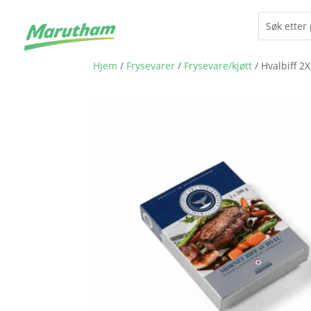
Hjem
/
Frysevarer
/
Frysevare/kjøtt
/ Hvalbiff 2