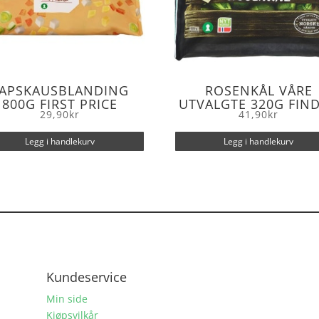
LAPSKAUSBLANDING
ROSENKÅL VÅRE
800G FIRST PRICE
UTVALGTE 320G FIN
29,90
kr
41,90
kr
Legg i handlekurv
Legg i handlekurv
Kundeservice
Min side
Kjøpsvilkår