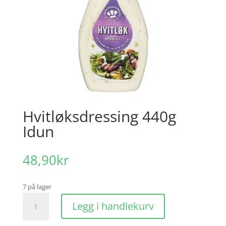
Hvitløksdressing 440g
Idun
48,90
kr
7 på lager
Hvitløksdressing
Legg i handlekurv
440g
Idun