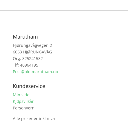
Marutham
Hjørungavågvegen 2
6063 HJØRUNGAVÅG
Org: 825241582
Tlf: 46964195
Post@old.marutham.no
Kundeservice
Min side
Kjøpsvilkår
Personvern
Alle priser er inkl mva