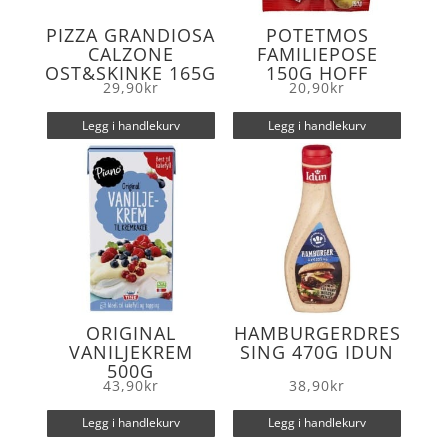
PIZZA GRANDIOSA
POTETMOS
CALZONE
FAMILIEPOSE
OST&SKINKE 165G
150G HOFF
29,90
kr
20,90
kr
Legg i handlekurv
Legg i handlekurv
ORIGINAL
HAMBURGERDRES
VANILJEKREM
SING 470G IDUN
500G
43,90
kr
38,90
kr
Legg i handlekurv
Legg i handlekurv