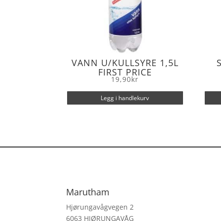
VANN U/KULLSYRE 1,5L
FIRST PRICE
19,90
kr
Legg i handlekurv
Marutham
Hjørungavågvegen 2
6063 HJØRUNGAVÅG