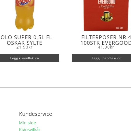
SOLO SUPER 0,5L FL
FILTERPOSER NR.
OSKAR SYLTE
100STK EVERGOO
21,90
kr
41,90
kr
Legg i handlekurv
Legg i handlekurv
Kundeservice
Min side
Kjøpsvilkår