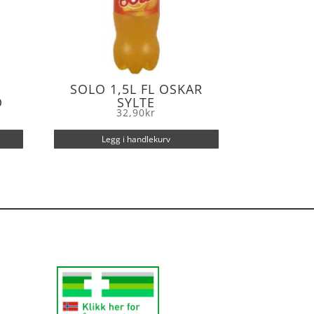
4
SOLO 1,5L FL OSKAR
D
SYLTE
32,90
kr
Legg i handlekurv