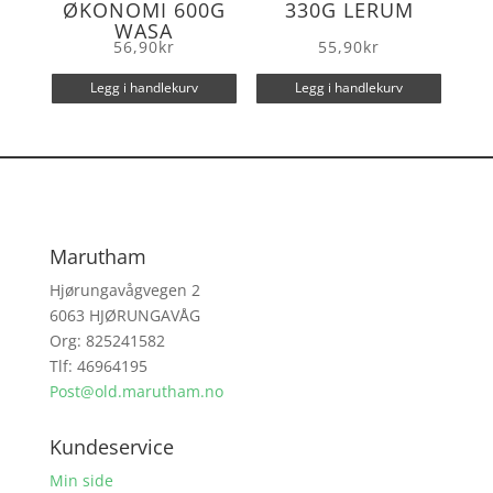
ØKONOMI 600G
330G LERUM
WASA
56,90
kr
55,90
kr
Legg i handlekurv
Legg i handlekurv
Marutham
Hjørungavågvegen 2
6063 HJØRUNGAVÅG
Org: 825241582
Tlf: 46964195
Post@old.marutham.no
Kundeservice
Min side