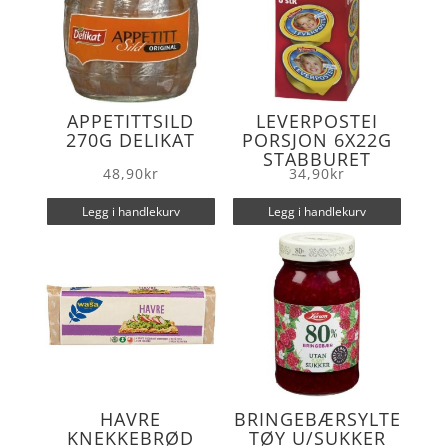
APPETITTSILD
LEVERPOSTEI
270G DELIKAT
PORSJON 6X22G
STABBURET
48,90
kr
34,90
kr
Legg i handlekurv
Legg i handlekurv
HAVRE
BRINGEBÆRSYLTE
KNEKKEBRØD
TØY U/SUKKER