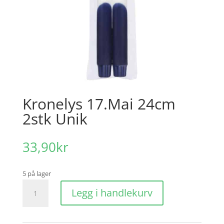
Kronelys 17.Mai 24cm
2stk Unik
33,90
kr
5 på lager
Kronelys
Legg i handlekurv
17.Mai
24cm
2stk