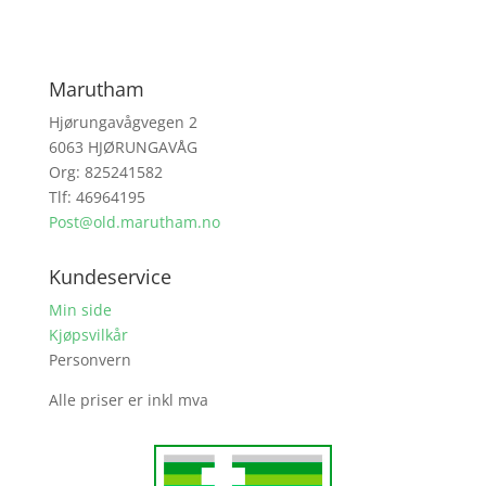
Marutham
Hjørungavågvegen 2
6063 HJØRUNGAVÅG
Org: 825241582
Tlf: 46964195
Post@old.marutham.no
Kundeservice
Min side
Kjøpsvilkår
Personvern
Alle priser er inkl mva