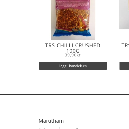
TRS CHILLI CRUSHED
TR
100G
39,90
kr
Legg i handlekurv
Marutham