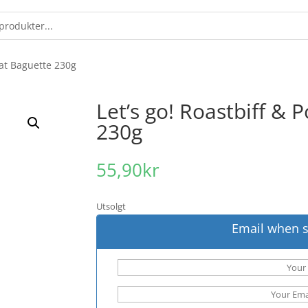
alat Baguette 230g
Let’s go! Roastbiff & 
230g
55,90
kr
Utsolgt
Email when s