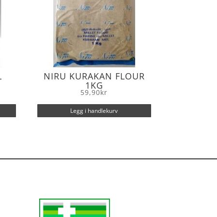
L
NIRU KURAKAN FLOUR
1KG
59,90
kr
Legg i handlekurv