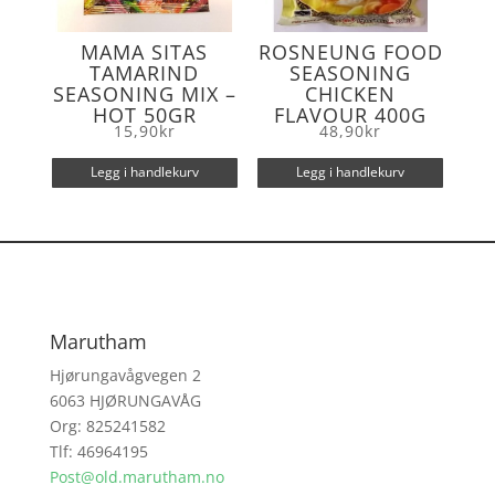
MAMA SITAS
ROSNEUNG FOOD
TAMARIND
SEASONING
SEASONING MIX –
CHICKEN
HOT 50GR
FLAVOUR 400G
15,90
kr
48,90
kr
Legg i handlekurv
Legg i handlekurv
Marutham
Hjørungavågvegen 2
6063 HJØRUNGAVÅG
Org: 825241582
Tlf: 46964195
Post@old.marutham.no