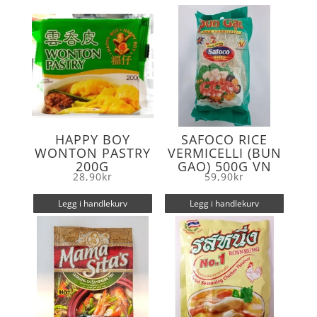
o
r
k
HAPPY BOY
SAFOCO RICE
WONTON PASTRY
VERMICELLI (BUN
200G
GAO) 500G VN
28,90
kr
59,90
kr
Legg i handlekurv
Legg i handlekurv