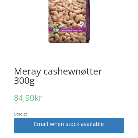
Meray cashewnøtter
300g
84,90
kr
Utsolgt
Email when stock available