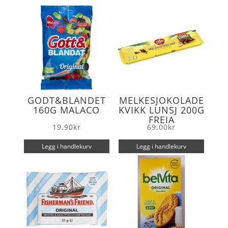
o
r
k
GODT&BLANDET
MELKESJOKOLADE
160G MALACO
KVIKK LUNSJ 200G
FREIA
19,90
kr
69,00
kr
Legg i handlekurv
Legg i handlekurv