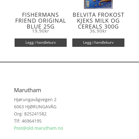
FISHERMANS
BELVITA FROKOST
FRIEND ORIGINAL
KJEKS MILK OG
BLUE 25G
CEREALS 300G
19,90
kr
36,90
kr
Legg i handlekurv
Legg i handlekurv
Marutham
Hjørungavågvegen 2
6063 HJØRUNGAVÅG
Org: 825241582
Tlf: 46964195
Post@old.marutham.no