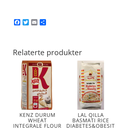
antall
F
T
E
S
a
w
m
h
c
i
a
a
e
t
i
r
b
t
l
e
Relaterte produkter
o
e
o
r
k
KENZ DURUM
LAL QILLA
WHEAT
BASMATI RICE
INTEGRALE FLOUR
DIABETES&OBESIT