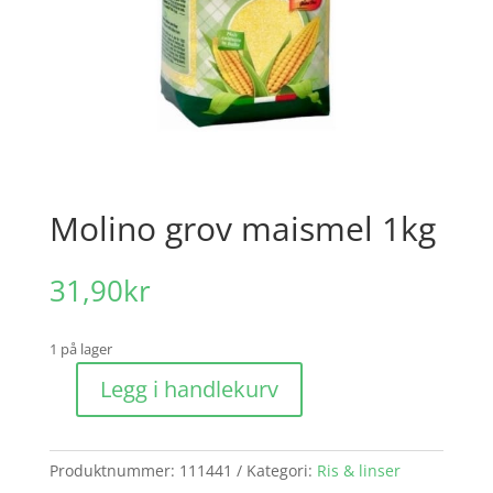
Molino grov maismel 1kg
31,90
kr
1 på lager
Legg i handlekurv
Molino
grov
maismel
Produktnummer:
111441
Kategori:
Ris & linser
1kg