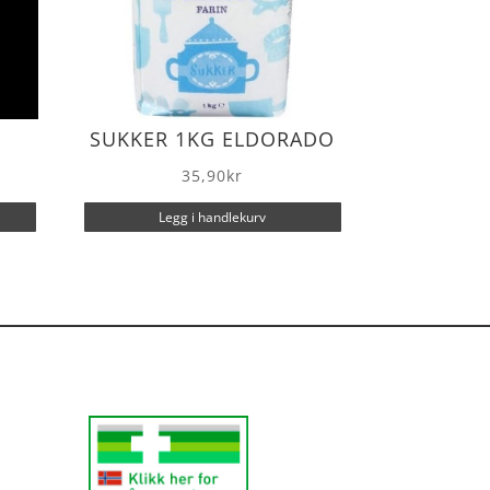
SUKKER 1KG ELDORADO
35,90
kr
Legg i handlekurv