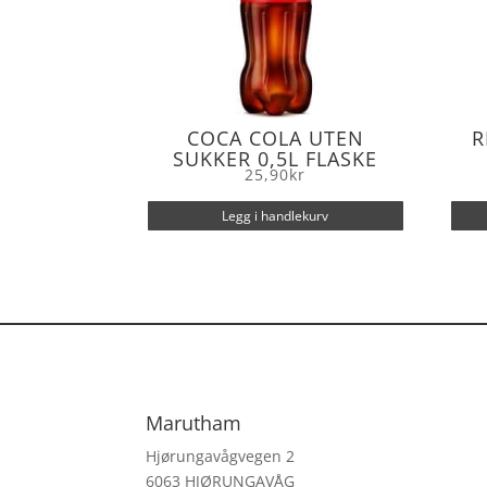
COCA COLA UTEN
R
SUKKER 0,5L FLASKE
25,90
kr
Legg i handlekurv
Marutham
Hjørungavågvegen 2
6063 HJØRUNGAVÅG