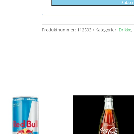
Subscr
Produktnummer:
112593
Kategorier:
Drikke
,