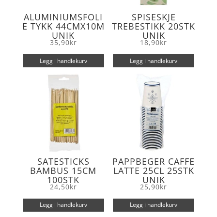
ALUMINIUMSFOLI
SPISESKJE
E TYKK 44CMX10M
TREBESTIKK 20STK
UNIK
UNIK
35,90
kr
18,90
kr
Legg i handlekurv
Legg i handlekurv
SATESTICKS
PAPPBEGER CAFFE
BAMBUS 15CM
LATTE 25CL 25STK
100STK
UNIK
24,50
kr
25,90
kr
Legg i handlekurv
Legg i handlekurv