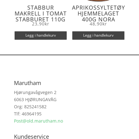
STABBUR
APRIKOSSYLTETØY
MAKRELL I TOMAT
HJEMMELAGET
STABBURET 110G
400G NORA
23,90
kr
48,90
kr
Legg i handlekurv
Legg i handlekurv
Marutham
Hjørungavågvegen 2
6063 HJØRUNGAVÅG
Org: 825241582
Tlf: 46964195
Post@old.marutham.no
Kundeservice