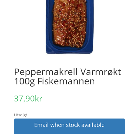
Peppermakrell Varmrøkt
100g Fiskemannen
37,90
kr
Utsolgt
Email when stock available