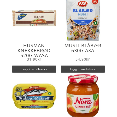
k
HUSMAN
MUSLI BLÅBÆR
KNEKKEBRØD
630G AXA
520G WASA
31,90
kr
54,90
kr
Legg i handlekurv
Legg i handlekurv