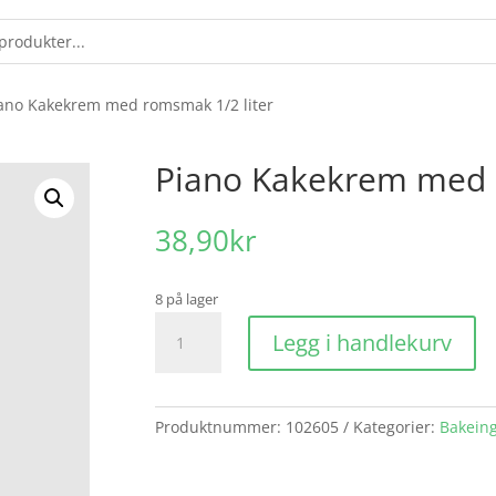
iano Kakekrem med romsmak 1/2 liter
Piano Kakekrem med 
38,90
kr
8 på lager
Piano
Legg i handlekurv
Kakekrem
med
romsmak
1/2
Produktnummer:
102605
Kategorier:
Bakein
liter
antall