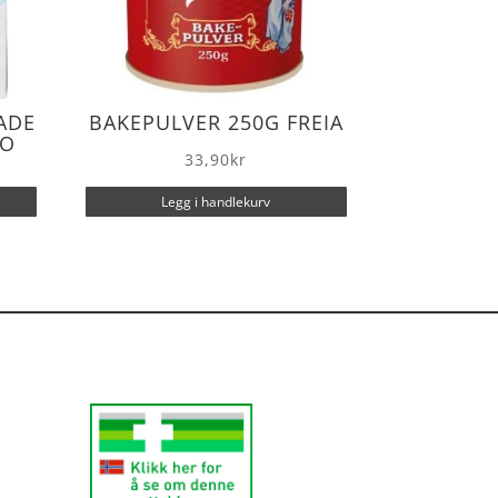
ADE
BAKEPULVER 250G FREIA
DO
33,90
kr
Legg i handlekurv