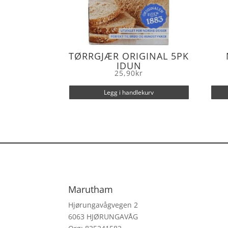
TØRRGJÆR ORIGINAL 5PK
IDUN
25,90
kr
Legg i handlekurv
Marutham
Hjørungavågvegen 2
6063 HJØRUNGAVÅG