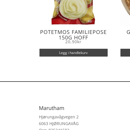
POTETMOS FAMILIEPOSE
G
150G HOFF
20,90
kr
Legg i handlekurv
Marutham
Hjørungavågvegen 2
6063 HJØRUNGAVÅG