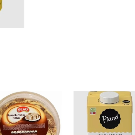
1/2
liter
antall