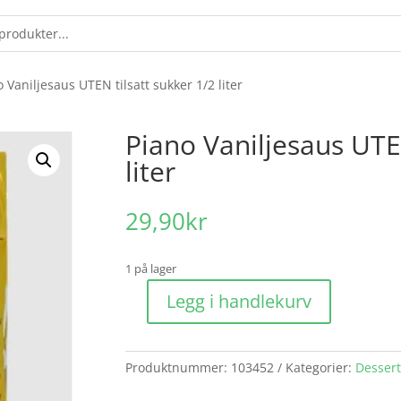
 Vaniljesaus UTEN tilsatt sukker 1/2 liter
Piano Vaniljesaus UTEN
liter
29,90
kr
1 på lager
Legg i handlekurv
Piano
Vaniljesaus
UTEN
Produktnummer:
103452
Kategorier:
Dessert
tilsatt
sukker