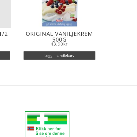
1/2
ORIGINAL VANILJEKREM
500G
43,90
kr
Legg i handlekurv