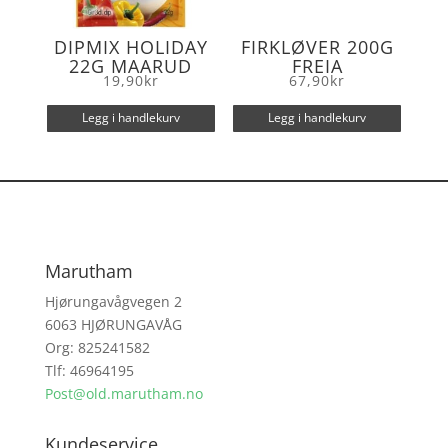
DIPMIX HOLIDAY
FIRKLØVER 200G
22G MAARUD
FREIA
19,90
kr
67,90
kr
Legg i handlekurv
Legg i handlekurv
Marutham
Hjørungavågvegen 2
6063 HJØRUNGAVÅG
Org: 825241582
Tlf: 46964195
Post@old.marutham.no
Kundeservice