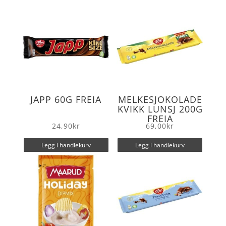
o
r
k
JAPP 60G FREIA
MELKESJOKOLADE
KVIKK LUNSJ 200G
FREIA
24,90
kr
69,00
kr
Legg i handlekurv
Legg i handlekurv