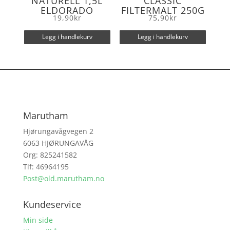
NATURELL 1,5L
CLASSIC
ELDORADO
FILTERMALT 250G
19,90
kr
75,90
kr
Legg i handlekurv
Legg i handlekurv
Marutham
Hjørungavågvegen 2
6063 HJØRUNGAVÅG
Org: 825241582
Tlf: 46964195
Post@old.marutham.no
Kundeservice
Min side