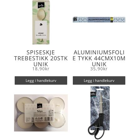
SPISESKJE
ALUMINIUMSFOLI
TREBESTIKK 20STK
E TYKK 44CMX10M
UNIK
UNIK
18,90
kr
35,90
kr
Legg i handlekurv
Legg i handlekurv