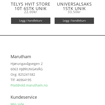
TELYS HVIT STORE
UNIVERSALSAKS
10T 6STK UNIK
1STK UNIK
22,00
kr
33,50
kr
Legg i handlekurv
Legg i handlekurv
Marutham
Hjørungavågvegen 2
6063 HJØRUNGAVÅG
Org: 825241582
Tlf: 46964195
Post@old.marutham.no
Kundeservice
Min side