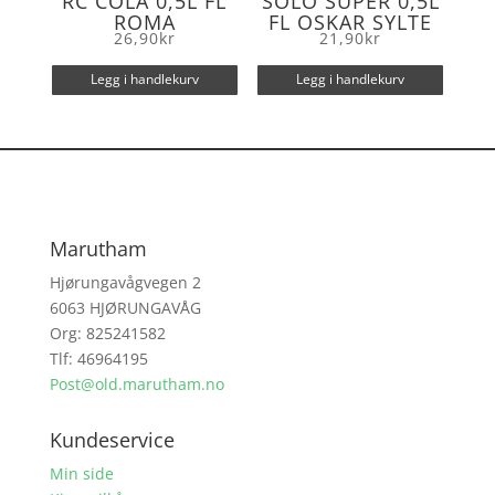
RC COLA 0,5L FL
SOLO SUPER 0,5L
ROMA
FL OSKAR SYLTE
26,90
kr
21,90
kr
Legg i handlekurv
Legg i handlekurv
Marutham
Hjørungavågvegen 2
6063 HJØRUNGAVÅG
Org: 825241582
Tlf: 46964195
Post@old.marutham.no
Kundeservice
Min side