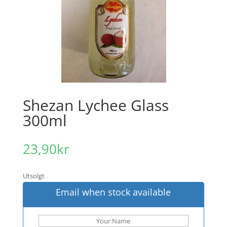
Shezan Lychee Glass
300ml
23,90
kr
Utsolgt
Email when stock available