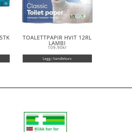
STK
TOALETTPAPIR HVIT 12RL
LAMBI
109,90
kr
Legg i handlekurv