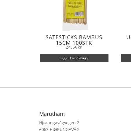
SATESTICKS BAMBUS
U
15CM 100STK
24,50
kr
Legg i handlekurv
Marutham
Hjørungavågvegen 2
6063 HJØRUNGAVÅG