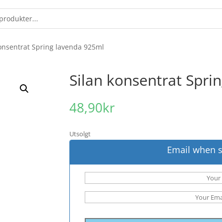
konsentrat Spring lavenda 925ml
Silan konsentrat Spri
48,90
kr
Utsolgt
Email when s