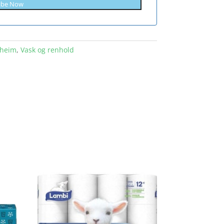
ibe Now
 heim
,
Vask og renhold