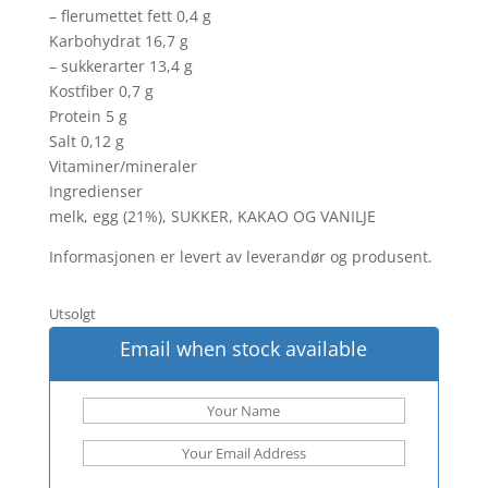
– flerumettet fett 0,4 g
Karbohydrat 16,7 g
– sukkerarter 13,4 g
Kostfiber 0,7 g
Protein 5 g
Salt 0,12 g
Vitaminer/mineraler
Ingredienser
melk, egg (21%), SUKKER, KAKAO OG VANILJE
Informasjonen er levert av leverandør og produsent.
Utsolgt
Email when stock available