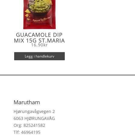
GUACAMOLE DIP
MIX 15G ST.MARIA
16,90
kr
Legg i handlekurv
Marutham
Hjørungavågvegen 2
6063 HJØRUNGAVÅG
Org: 825241582
Tlf: 46964195