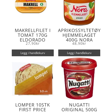
MAKRELLFILET I
APRIKOSSYLTETØY
TOMAT 170G
HJEMMELAGET
ELDORADO
400G NORA
27,90
kr
48,90
kr
Legg i handlekurv
Legg i handlekurv
LOMPER 10STK
NUGATTI
FIRST PRICE
ORIGINAL 500G