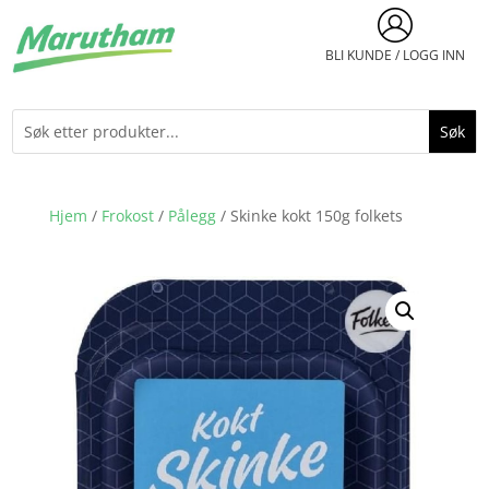
BLI KUNDE / LOGG INN
Hjem
/
Frokost
/
Pålegg
/ Skinke kokt 150g folkets