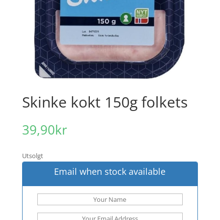
Skinke kokt 150g folkets
39,90
kr
Utsolgt
Email when stock available