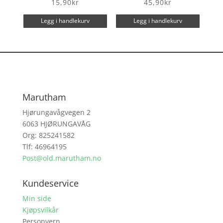
15,90
kr
45,90
kr
Legg i handlekurv
Legg i handlekurv
Marutham
Hjørungavågvegen 2
6063 HJØRUNGAVÅG
Org: 825241582
Tlf: 46964195
Post@old.marutham.no
Kundeservice
Min side
Kjøpsvilkår
Personvern