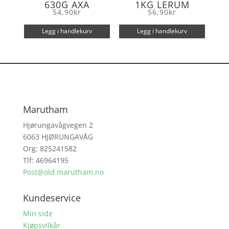
630G AXA
1KG LERUM
54,90
kr
56,90
kr
Legg i handlekurv
Legg i handlekurv
Marutham
Hjørungavågvegen 2
6063 HJØRUNGAVÅG
Org: 825241582
Tlf: 46964195
Post@old.marutham.no
Kundeservice
Min side
Kjøpsvilkår