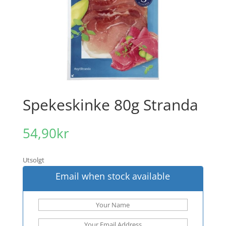
Spekeskinke 80g Stranda
54,90
kr
Utsolgt
Email when stock available