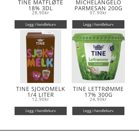
TINE MATFLØTE
MICHELANGELO
18% 3DL
PARMESAN 200G
28,90
kr
97,90
kr
Legg i handlekurv
Legg i handlekurv
TINE SJOKOMELK
TINE LETTRØMME
1/4 LITER
17% 300G
12,90
kr
24,90
kr
Legg i handlekurv
Legg i handlekurv