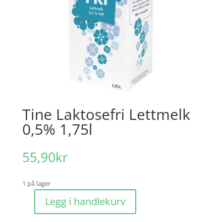
Tine Laktosefri Lettmelk
0,5% 1,75l​
55,90
kr
1 på lager
Legg i handlekurv
Tine
Laktosefri