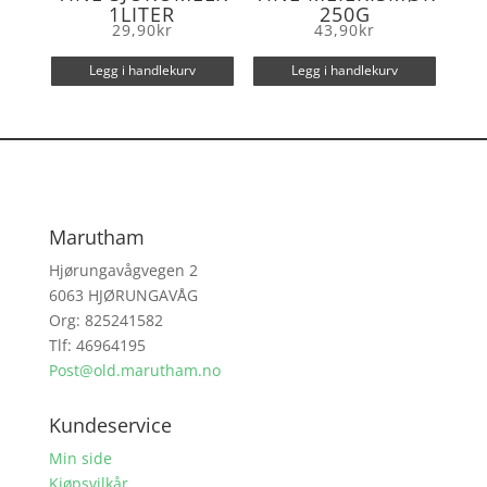
1LITER
250G
29,90
kr
43,90
kr
Legg i handlekurv
Legg i handlekurv
Marutham
Hjørungavågvegen 2
6063 HJØRUNGAVÅG
Org: 825241582
Tlf: 46964195
Post@old.marutham.no
Kundeservice
Min side
Kjøpsvilkår