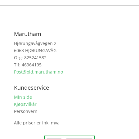
Marutham
Hjørungavågvegen 2
6063 HJØRUNGAVÅG
Org: 825241582
Tlf: 46964195
Post@old.marutham.no
Kundeservice
Min side
Kjøpsvilkår
Personvern
Alle priser er inkl mva