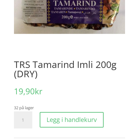
TRS Tamarind Imli 200g
(DRY)
19,90
kr
32 på lager
TRS
Legg i handlekurv
Tamarind
Imli
200g