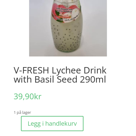
V-FRESH Lychee Drink
with Basil Seed 290ml
39,90
kr
1 på lager
Legg i handlekurv
V-
FRESH