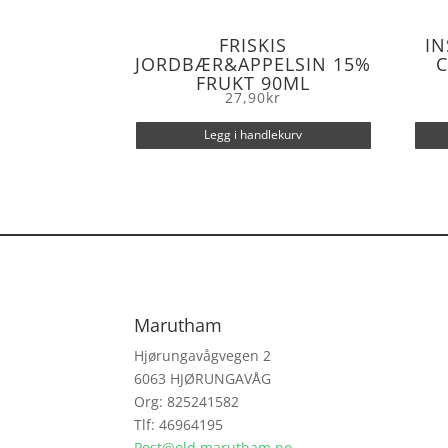
FRISKIS
IN
JORDBÆR&APPELSIN 15%
C
FRUKT 90ML
27,90
kr
Legg i handlekurv
Marutham
Hjørungavågvegen 2
6063 HJØRUNGAVÅG
Org: 825241582
Tlf: 46964195
Post@old.marutham.no