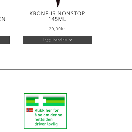
E
KRONE-IS NONSTOP
EN
145ML
29,90
kr
Legg i handlekurv