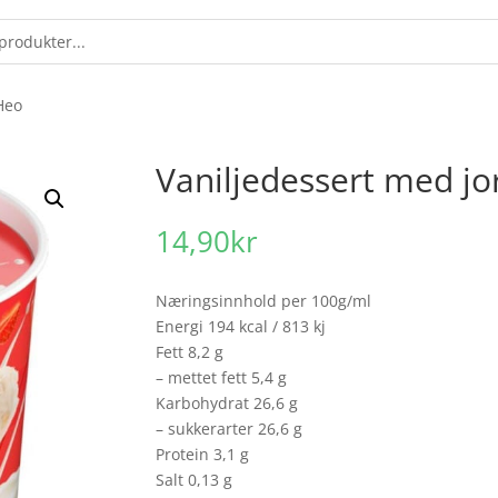
Heo
Vaniljedessert med j
14,90
kr
Næringsinnhold per 100g/ml
Energi 194 kcal / 813 kj
Fett 8,2 g
– mettet fett 5,4 g
Karbohydrat 26,6 g
– sukkerarter 26,6 g
Protein 3,1 g
Salt 0,13 g