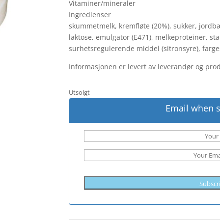
Vitaminer/mineraler
Ingredienser
skummetmelk, kremfløte (20%), sukker, jordb
laktose, emulgator (E471), melkeproteiner, sta
surhetsregulerende middel (sitronsyre), farge
Informasjonen er levert av leverandør og pro
Utsolgt
Email when s
Subscr