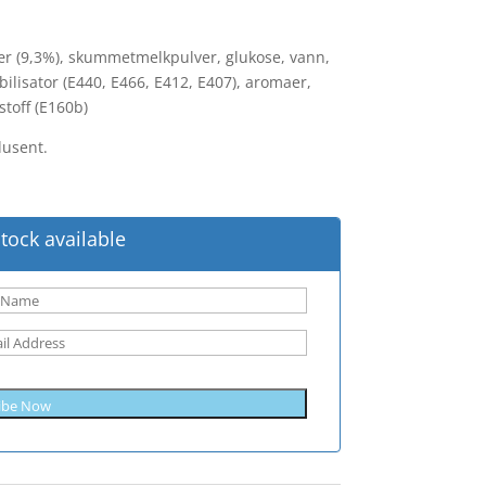
ær (9,3%), skummetmelkpulver, glukose, vann,
bilisator (E440, E466, E412, E407), aromaer,
stoff (E160b)
dusent.
tock available
ibe Now