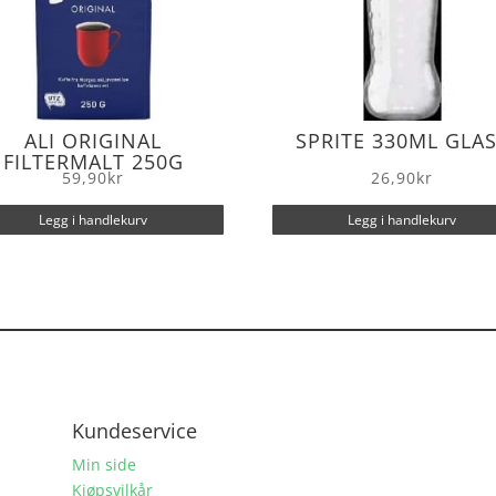
ALI ORIGINAL
SPRITE 330ML GLA
FILTERMALT 250G
59,90
kr
26,90
kr
Legg i handlekurv
Legg i handlekurv
Kundeservice
Min side
Kjøpsvilkår