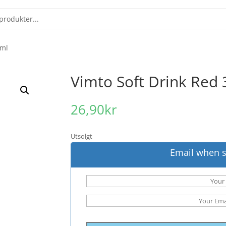
0ml
Vimto Soft Drink Red
26,90
kr
Utsolgt
Email when s