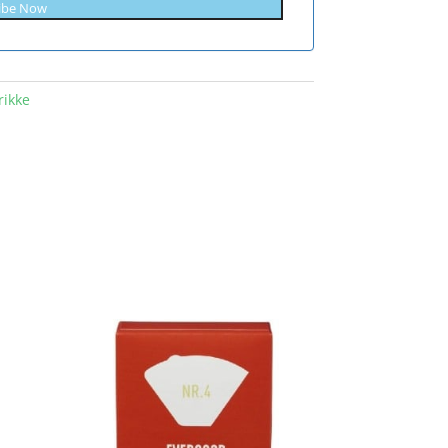
ibe Now
rikke