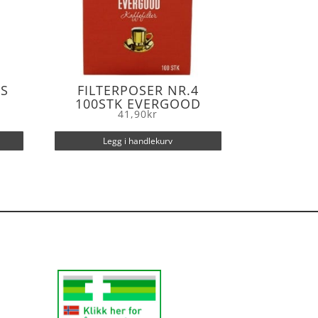
SS
FILTERPOSER NR.4
100STK EVERGOOD
41,90
kr
Legg i handlekurv