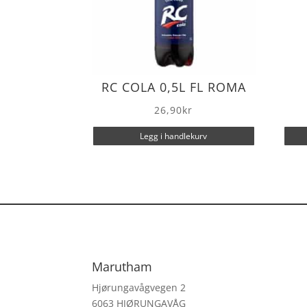
RC COLA 0,5L FL ROMA
26,90
kr
Legg i handlekurv
Marutham
Hjørungavågvegen 2
6063 HJØRUNGAVÅG