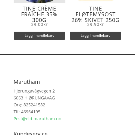
TINE CRÈME
TINE
FRAÎCHE 35%
FLØTEMYSOST
300G
26% SKIVET 250G
39,00
kr
39,90
kr
Legg i handlekurv
Legg i handlekurv
Marutham
Hjørungavågvegen 2
6063 HJØRUNGAVÅG
Org: 825241582
Tlf: 46964195
Post@old.marutham.no
Kundeservice