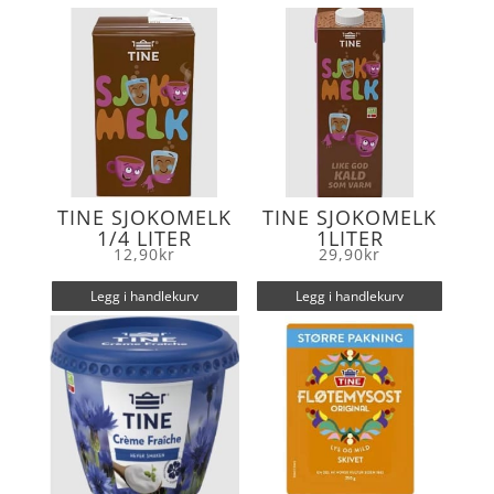
o
r
k
TINE SJOKOMELK
TINE SJOKOMELK
1/4 LITER
1LITER
12,90
kr
29,90
kr
Legg i handlekurv
Legg i handlekurv