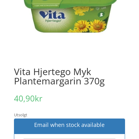
Vita Hjertego Myk
Plantemargarin 370g
40,90
kr
Utsolgt
Email when stock available