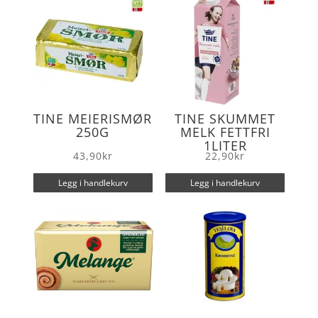
TINE MEIERISMØR
TINE SKUMMET
250G
MELK FETTFRI
1LITER
43,90
kr
22,90
kr
Legg i handlekurv
Legg i handlekurv