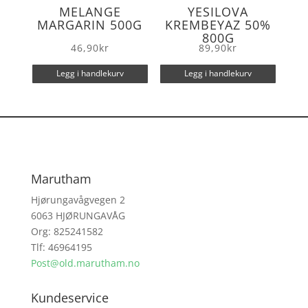
MELANGE
YESILOVA
MARGARIN 500G
KREMBEYAZ 50%
800G
46,90
kr
89,90
kr
Legg i handlekurv
Legg i handlekurv
Marutham
Hjørungavågvegen 2
6063 HJØRUNGAVÅG
Org: 825241582
Tlf: 46964195
Post@old.marutham.no
Kundeservice