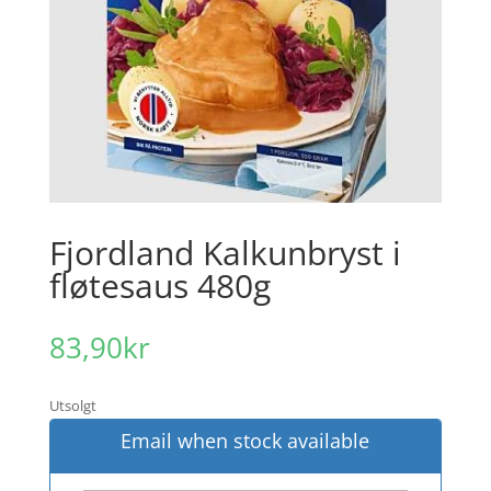
Fjordland Kalkunbryst i
fløtesaus 480g
83,90
kr
Utsolgt
Email when stock available