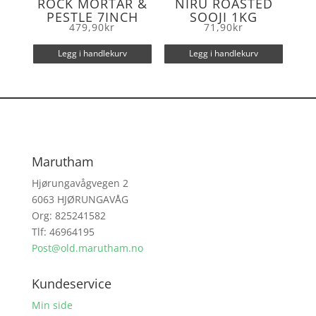
ROCK MORTAR &
NIRU ROASTED
PESTLE 7INCH
SOOJI 1KG
479,90
kr
71,90
kr
Legg i handlekurv
Legg i handlekurv
Marutham
Hjørungavågvegen 2
6063 HJØRUNGAVÅG
Org: 825241582
Tlf: 46964195
Post@old.marutham.no
Kundeservice
Min side