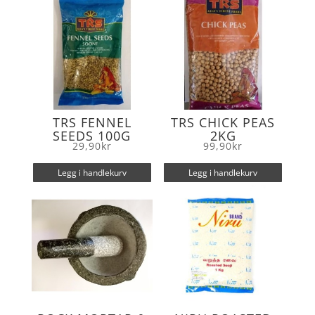
k
TRS FENNEL
TRS CHICK PEAS
SEEDS 100G
2KG
29,90
kr
99,90
kr
Legg i handlekurv
Legg i handlekurv