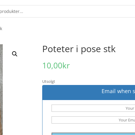
tk
Poteter i pose stk
10,00
kr
Utsolgt
Email when s