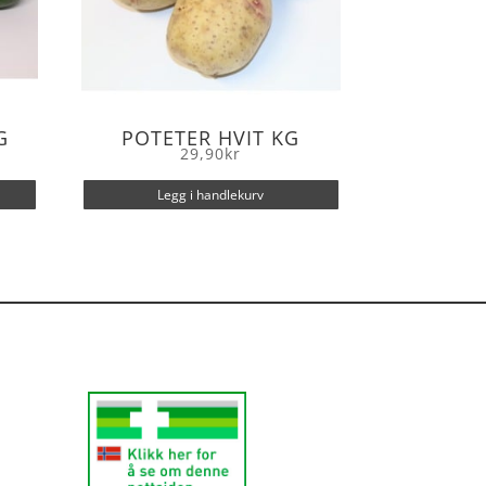
G
POTETER HVIT KG
29,90
kr
Legg i handlekurv