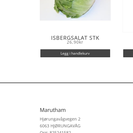
ISBERGSALAT STK
26,90
kr
Legg i handlekurv
Marutham
Hjørungavågvegen 2
6063 HJØRUNGAVÅG
Org: 825241582