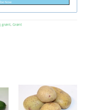
ibe Now
g grønt
,
Grønt