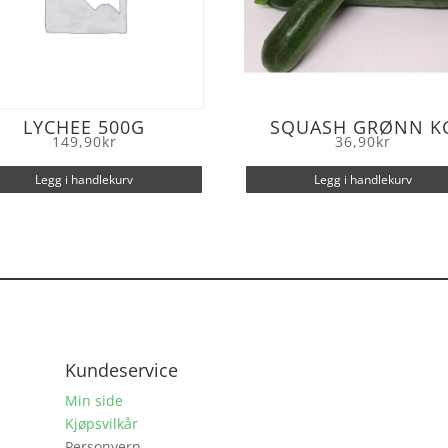
LYCHEE 500G
SQUASH GRØNN K
149,90
kr
36,90
kr
Legg i handlekurv
Legg i handlekurv
Kundeservice
Min side
Kjøpsvilkår
Personvern