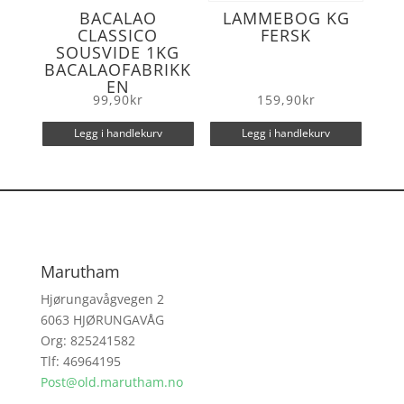
BACALAO
LAMMEBOG KG
CLASSICO
FERSK
SOUSVIDE 1KG
BACALAOFABRIKK
EN
99,90
kr
159,90
kr
Legg i handlekurv
Legg i handlekurv
Marutham
Hjørungavågvegen 2
6063 HJØRUNGAVÅG
Org: 825241582
Tlf: 46964195
Post@old.marutham.no