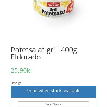
Potetsalat grill 400g
Eldorado
25,90
kr
Utsolgt
Email when stock available