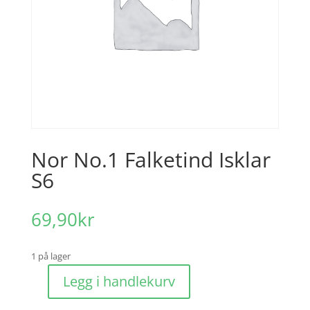
Nor No.1 Falketind Isklar
S6
69,90
kr
1 på lager
Legg i handlekurv
Nor
No.1