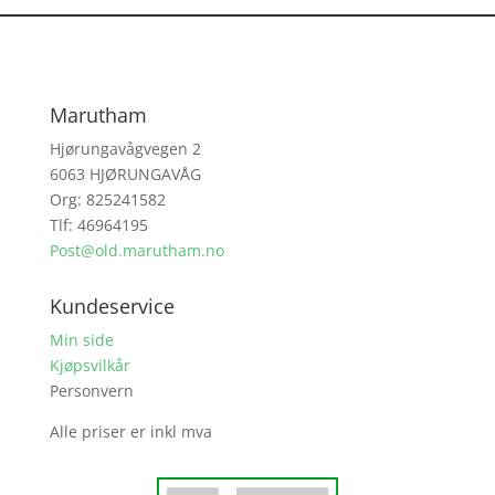
Marutham
Hjørungavågvegen 2
6063 HJØRUNGAVÅG
Org: 825241582
Tlf: 46964195
Post@old.marutham.no
Kundeservice
Min side
Kjøpsvilkår
Personvern
Alle priser er inkl mva